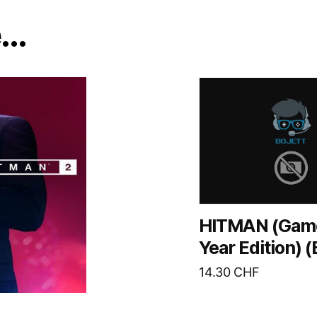
e…
HITMAN (Game
Year Edition) 
14.30
CHF