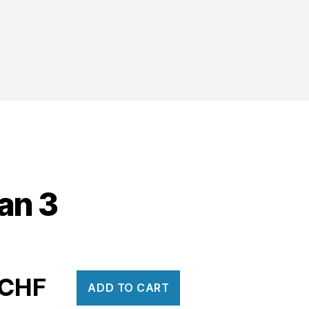
an 3
CHF
ADD TO CART