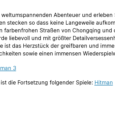
 weltumspannenden Abenteuer und erleben Sie 
ten stecken so dass keine Langeweile aufko
den farbenfrohen Straßen von Chongqing un
 liebevoll und mit größter Detailversessenhe
ive ist das Herzstück der greifbaren und imm
ichkeiten sowie einen immensen Wiederspielw
tman 3
st die Fortsetzung folgender Spiele:
Hitman