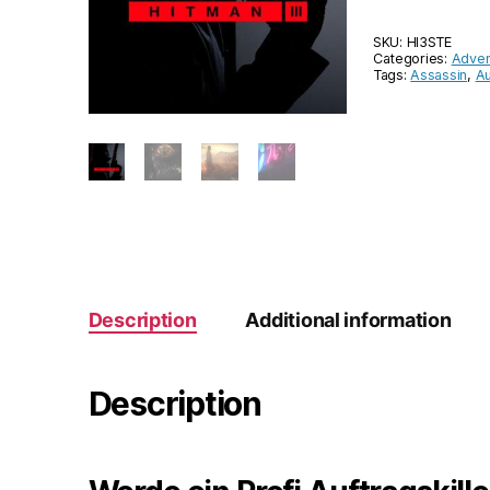
SKU:
HI3STE
Categories:
Adven
Tags:
Assassin
,
Au
Description
Additional information
Description