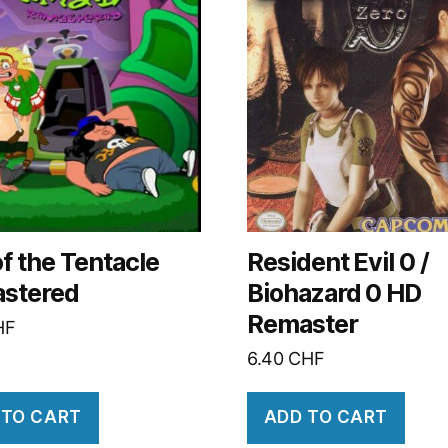
f the Tentacle
Resident Evil 0 /
stered
Biohazard 0 HD
Remaster
HF
6.40
CHF
 TO CART
ADD TO CART