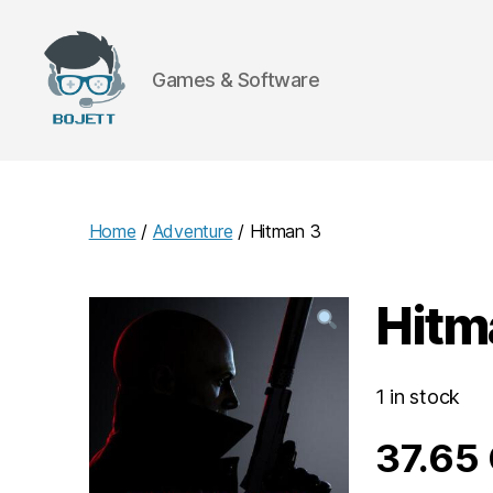
Games & Software
Bojett
Games
Home
/
Adventure
/ Hitman 3
Hitm
1 in stock
37.65