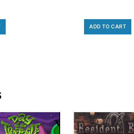
T
ADD TO CART
s