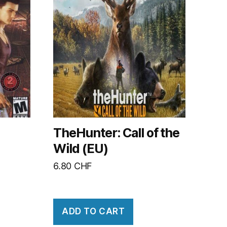
TheHunter: Call of the
Wild (EU)
6.80
CHF
ADD TO CART