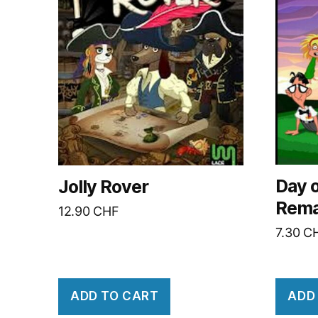
Day o
Jolly Rover
Rema
12.90
CHF
7.30
C
ADD TO CART
ADD