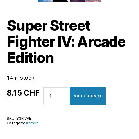
Super Street
Fighter IV: Arcade
Edition
14 in stock
Super
8.15
CHF
ADD TO CART
Street
Fighter
IV:
SKU:
SSFIVAE
Arcade
Category:
Kampf
Edition
quantity