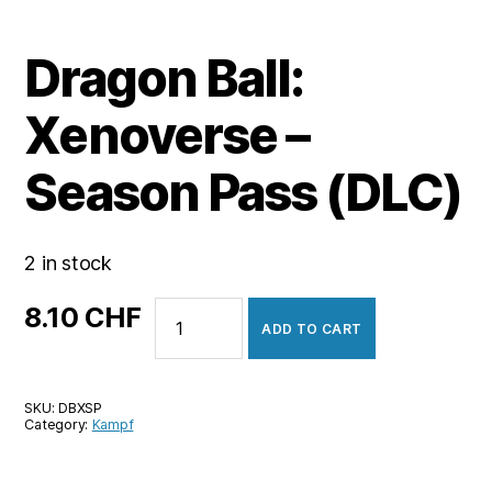
Dragon Ball:
Xenoverse –
Season Pass (DLC)
2 in stock
Dragon
8.10
CHF
ADD TO CART
Ball:
Xenoverse
-
SKU:
DBXSP
Season
Category:
Kampf
Pass
(DLC)