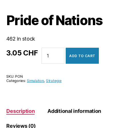
Pride of Nations
462 in stock
Pride
3.05
CHF
ADD TO CART
of
Nations
quantity
SKU:
PON
Categories:
Simulation
,
Strategie
Description
Additional information
Reviews (0)