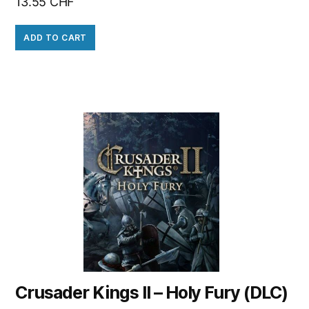
13.55
CHF
ADD TO CART
Crusader Kings II – Holy Fury (DLC)