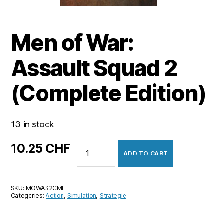
Men of War:
Assault Squad 2
(Complete Edition)
13 in stock
Men
10.25
CHF
ADD TO CART
of
War:
Assault
SKU:
MOWAS2CME
Squad
Categories:
Action
,
Simulation
,
Strategie
2
(Complete