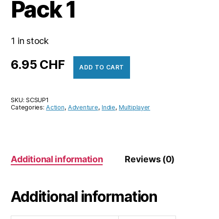
Pack 1
1 in stock
6.95
CHF
ADD TO CART
SKU:
SCSUP1
Categories:
Action
,
Adventure
,
Indie
,
Multiplayer
Additional information
Reviews (0)
Additional information