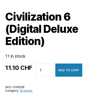
Civilization 6
(Digital Deluxe
Edition)
11 in stock
Civilization
11.10
CHF
ADD TO CART
6
(Digital
Deluxe
SKU:
CIV6DDE
Edition)
Category:
Strategie
quantity