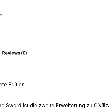
(The
Complete
Edition)
ie
quantity
Reviews (0)
ete Edition
 the Sword ist die zweite Erweiterung zu Civi