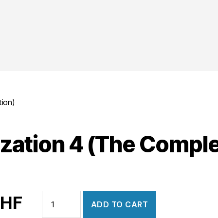
tion)
ization 4 (The Comple
Civilization
HF
ADD TO CART
4