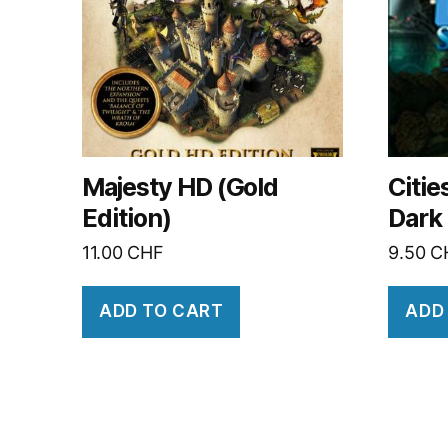
Majesty HD (Gold
Citie
Edition)
Dark
11.00
CHF
9.50
C
ADD TO CART
ADD