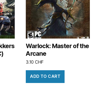
kkers
Warlock: Master of the
C)
Arcane
3.10
CHF
ADD TO CART