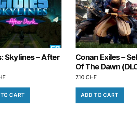
s: Skylines – After
Conan Exiles – Se
Of The Dawn (DL
HF
7.10
CHF
 TO CART
ADD TO CART