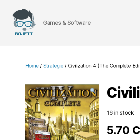
Games & Software
Bojett
Games
Home
/
Strategie
/ Civilization 4 (The Complete Edi
Civil
16 in stock
5.70
C