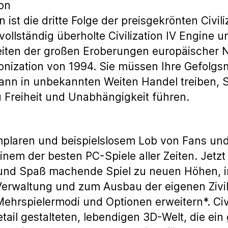
ion
on ist die dritte Folge der preisgekrönten Civili
e vollständig überholte Civilization IV Engine 
eiten der großen Eroberungen europäischer N
onization von 1994. Sie müssen Ihre Gefolgs
ann in unbekannten Weiten Handel treiben,
 Freiheit und Unabhängigkeit führen.
mplaren und beispielslosem Lob von Fans und
inem der besten PC-Spiele aller Zeiten. Jetzt
 und Spaß machende Spiel zu neuen Höhen, i
Verwaltung und zum Ausbau der eigenen Zivil
ehrspielermodi und Optionen erweitern*. Civil
etail gestalteten, lebendigen 3D-Welt, die ei