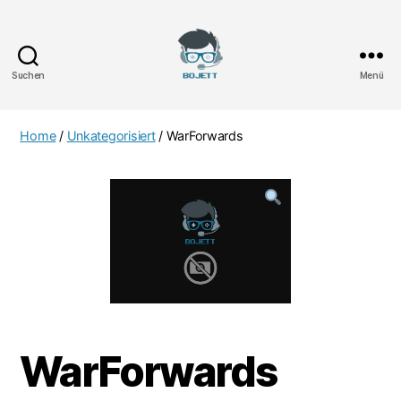
Suchen
Menü
Bojett
Games
Home
/
Unkategorisiert
/ WarForwards
WarForwards