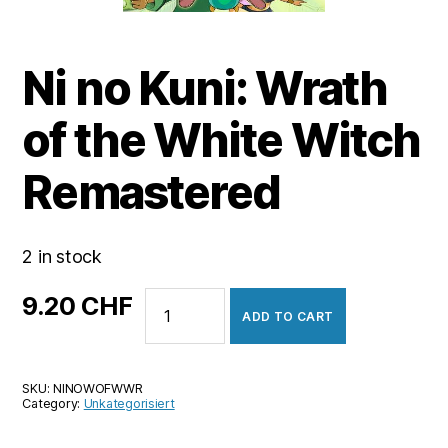
Ni no Kuni: Wrath
of the White Witch
Remastered
2 in stock
Ni
9.20
CHF
ADD TO CART
no
Kuni:
Wrath
SKU:
NINOWOFWWR
of
Category:
Unkategorisiert
the
White