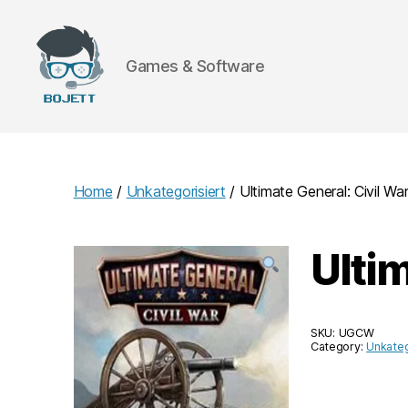
Games & Software
Bojett
Games
Home
/
Unkategorisiert
/ Ultimate General: Civil W
Ultim
SKU:
UGCW
Category:
Unkateg