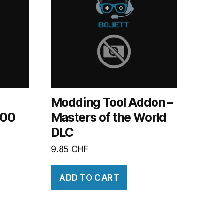
Modding Tool Addon –
000
Masters of the World
DLC
9.85
CHF
ADD TO CART