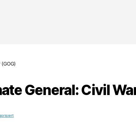
ar (GOG)
ate General: Civil W
orisiert