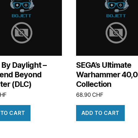
By Daylight –
SEGA’s Ultimate
end Beyond
Warhammer 40,
ter (DLC)
Collection
HF
68.90
CHF
 TO CART
ADD TO CART