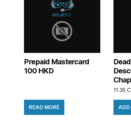
Prepaid Mastercard
Dead 
100 HKD
Desc
Chap
11.35
C
READ MORE
ADD