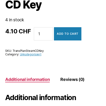
CD Key
4 in stock
TransPlan
4.10
CHF
ADD TO CART
Steam
CD
Key
SKU:
TransPlanSteamCDKey
quantity
Category:
Unkategorisiert
Additional information
Reviews (0)
Additional information