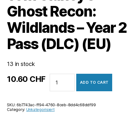
Ghost Recon:
Wildlands – Year 2
Pass (DLC) (EU)
13 in stock
Tom
10.60
CHF
ADD TO CART
Clancy's
Ghost
Recon:
SKU:
6b7743ac-ff94-4760-8ceb-8dd4c68ddf99
Wildlands
Category:
Unkategorisiert
-
Year
2
Pass