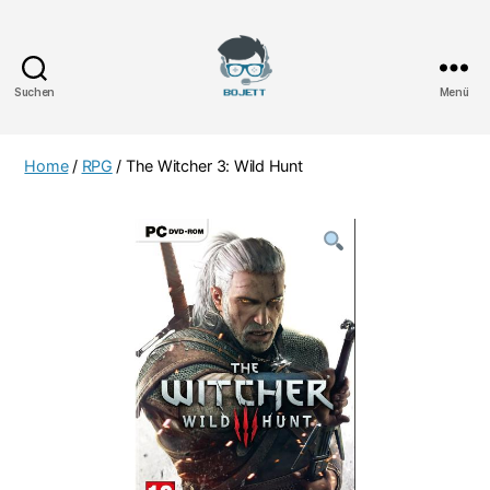
Suchen
Menü
Bojett
Games
Home
/
RPG
/ The Witcher 3: Wild Hunt