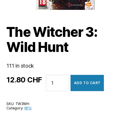
The Witcher 3:
Wild Hunt
111 in stock
The
12.80
CHF
ADD TO CART
Witcher
3:
Wild
SKU:
TW3WH
Hunt
Category:
RPG
quantity