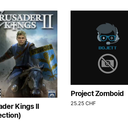
Project Zomboid
25.25
CHF
der Kings II
ection)