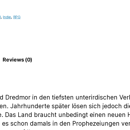
Dredmor
quantity
l
,
Indie
,
RPG
Reviews (0)
rd Dredmor in den tiefsten unterirdischen Ve
n. Jahrhunderte später lösen sich jedoch d
e. Das Land braucht unbedingt einen neuen 
e es schon damals in den Prophezeiungen ve