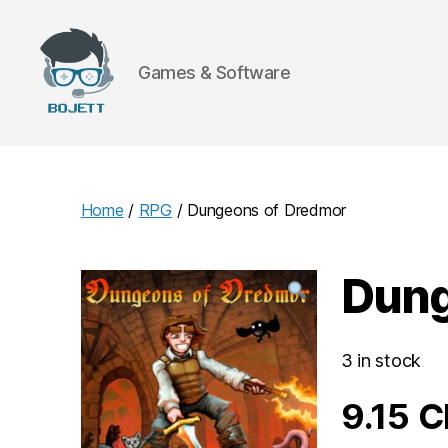
Games & Software
Bojett
Games
Home
/
RPG
/ Dungeons of Dredmor
Dung
3 in stock
9.15
C