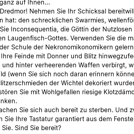
 ganz auf Ihnen…
 Dredmor! Nehmen Sie Ihr Schicksal bereitwill
en hat: den schrecklichen Swarmies, wellenf
 Sie Inconsequentia, die Göttin der Nutzlos
en Laugenfisch-Gottes. Verwenden Sie die m
n der Schule der Nekronomikonomikern gelern
hre Feinde mit Donner und Blitz hinwegzufege
 und hinter verheerenden Waffen verbirgt, wie
ild (wenn Sie sich noch daran erinnern könn
itzerschmieden der Wichtel dekoriert wurden (
ören Sie mit Wohlgefallen riesige Klotzdäm
inken.
chen Sie sich auch bereit zu sterben. Und z
 Sie Ihre Tastatur garantiert aus dem Fenste
Sie. Sind Sie bereit?