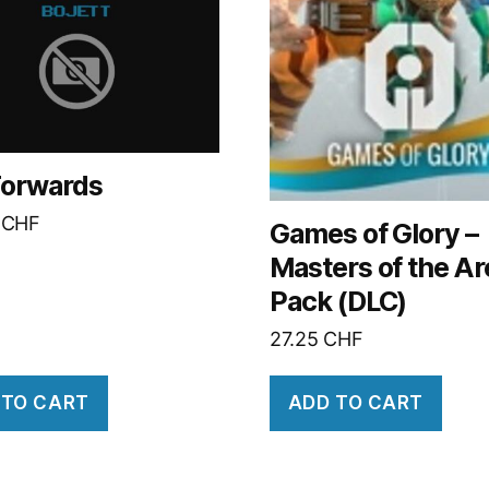
orwards
0
CHF
Games of Glory –
Masters of the A
Pack (DLC)
27.25
CHF
 TO CART
ADD TO CART