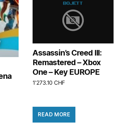
Assassin’s Creed III:
Remastered – Xbox
One – Key EUROPE
rena
1'273.10
CHF
READ MORE