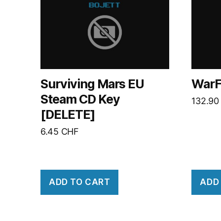
Surviving Mars EU
WarF
Steam CD Key
132.9
[DELETE]
6.45
CHF
ADD TO CART
ADD