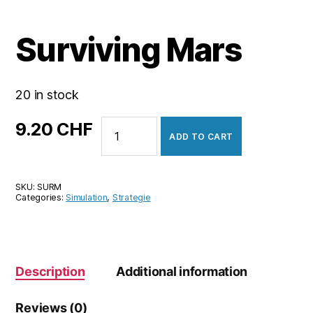
Surviving Mars
20 in stock
Surviving
9.20
CHF
ADD TO CART
Mars
quantity
SKU:
SURM
Categories:
Simulation
,
Strategie
Description
Additional information
Reviews (0)