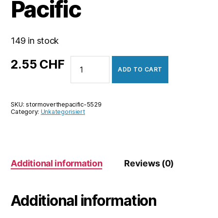
Pacific
149 in stock
Storm
2.55
CHF
ADD TO CART
over
the
Pacific
SKU:
stormoverthepacific-5529
quantity
Category:
Unkategorisiert
Additional information
Reviews (0)
Additional information