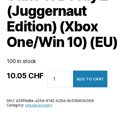
(Juggernaut
Edition) (Xbox
One/Win 10) (EU)
100 in stock
State
10.05
CHF
ADD TO CART
of
Decay
2
SKU:
d26f9e8e-a25d-4142-b25d-6c518d00c569
(Juggernaut
Category:
Unkategorisiert
Edition)
(Xbox
One/Win
10)