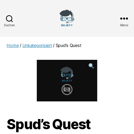
Suchen
Menü
Bojett
Games
Home
/
Unkategorisiert
/ Spud’s Quest
Spud’s Quest