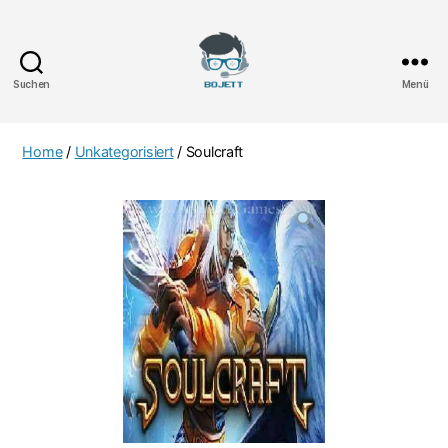
Suchen
Menü
Bojett
Games
Home
/
Unkategorisiert
/ Soulcraft