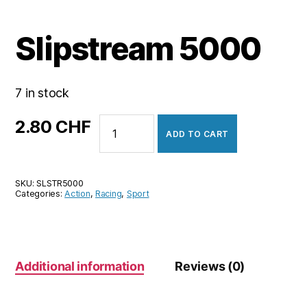
Slipstream 5000
7 in stock
Slipstream
2.80
CHF
ADD TO CART
5000
quantity
SKU:
SLSTR5000
Categories:
Action
,
Racing
,
Sport
Additional information
Reviews (0)