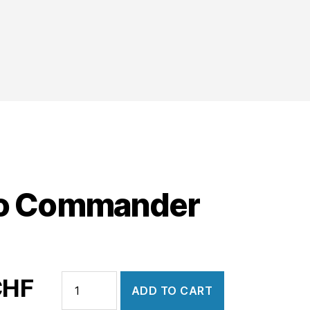
o Commander
Radio
CHF
ADD TO CART
Commander