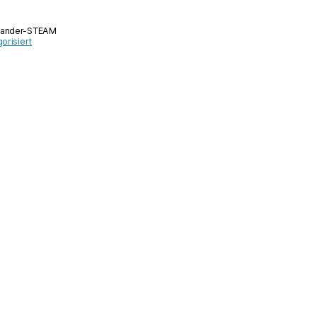
quantity
ander-STEAM
orisiert