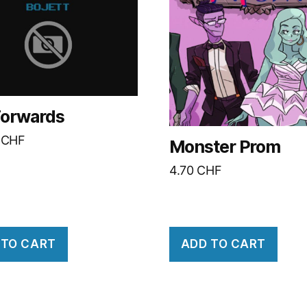
orwards
0
CHF
Monster Prom
4.70
CHF
 TO CART
ADD TO CART