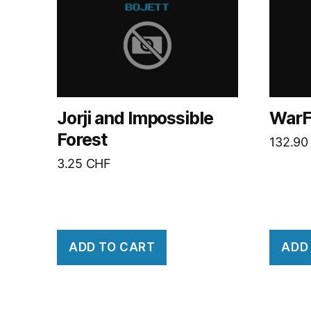
Jorji and Impossible
WarF
Forest
132.9
3.25
CHF
ADD TO CART
ADD