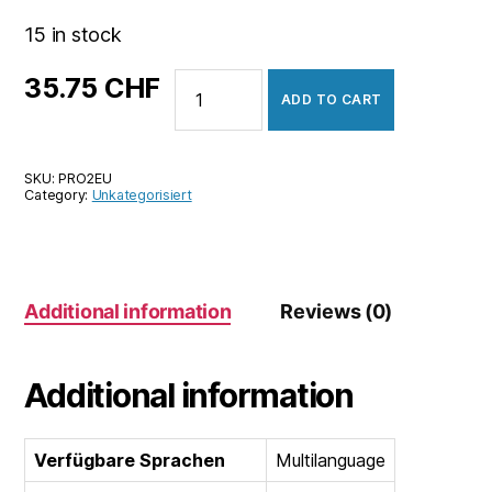
15 in stock
Prototype
35.75
CHF
ADD TO CART
2
(EU)
quantity
SKU:
PRO2EU
Category:
Unkategorisiert
Additional information
Reviews (0)
Additional information
Verfügbare Sprachen
Multilanguage