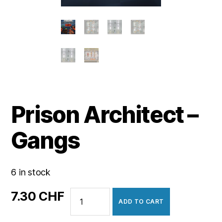
Prison Architect –
Gangs
6 in stock
Prison
7.30
CHF
ADD TO CART
Architect
-