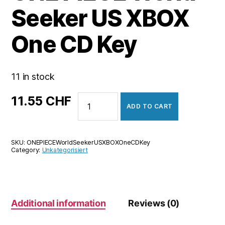
Seeker US XBOX
One CD Key
11 in stock
ONE
11.55
CHF
ADD TO CART
PIECE
World
Seeker
SKU:
ONEPIECEWorldSeekerUSXBOXOneCDKey
US
Category:
Unkategorisiert
XBOX
One
CD
Key
Additional information
Reviews (0)
quantity