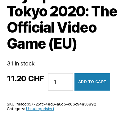
Tokyo 2020: The
Official Video
Game (EU)
31 in stock
Olympic
11.20
CHF
ADD TO CART
Games
Tokyo
2020:
SKU:
faacdb57-25fc-4ed6-a6d5-d66c94a36892
The
Category:
Unkategorisiert
Official
Video
Game
(EU)