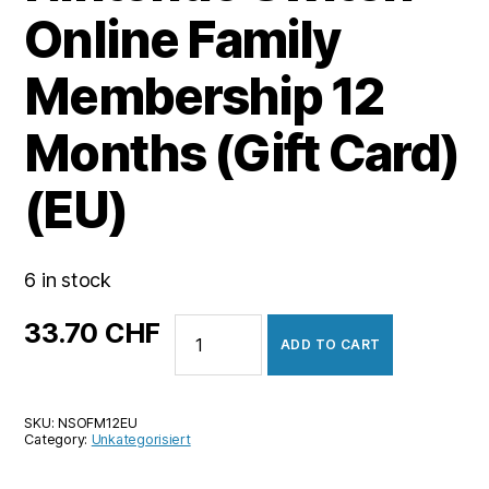
Online Family
Membership 12
Months (Gift Card)
(EU)
6 in stock
Nintendo
33.70
CHF
ADD TO CART
Switch
Online
Family
SKU:
NSOFM12EU
Membership
Category:
Unkategorisiert
12
Months