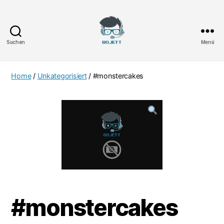
Suchen
Menü
Bojett
Games
Home
/
Unkategorisiert
/ #monstercakes
#monstercakes