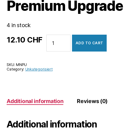
Premium Upgrade
4 in stock
Minion
12.10
CHF
ADD TO CART
Masters
+
Premium
SKU:
MNPU
Upgrade
Category:
Unkategorisiert
quantity
Additional information
Reviews (0)
Additional information