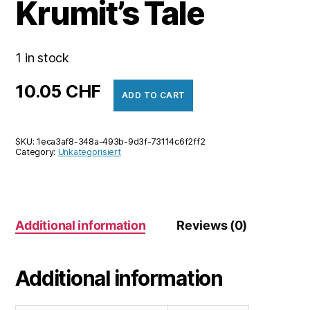
Krumit’s Tale
1 in stock
10.05
CHF
ADD TO CART
SKU:
1eca3af8-348a-493b-9d3f-73114c6f2ff2
Category:
Unkategorisiert
Additional information
Reviews (0)
Additional information