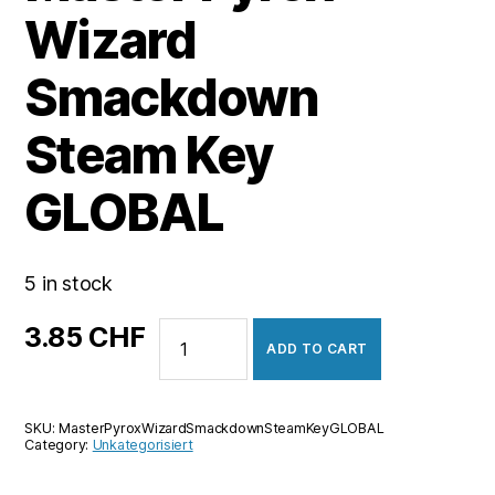
Wizard
Smackdown
Steam Key
GLOBAL
5 in stock
Master
3.85
CHF
ADD TO CART
Pyrox
Wizard
Smackdown
SKU:
MasterPyroxWizardSmackdownSteamKeyGLOBAL
Steam
Category:
Unkategorisiert
Key
GLOBAL