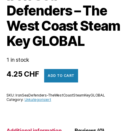
Defenders – The
West Coast Steam
Key GLOBAL
1 in stock
4.25
CHF
ADD TO CART
SKU:
IronSeaDefenders-TheWestCoastSteamKeyGLOBAL
Category:
Unkategorisiert
Additional information
Reviews (0)