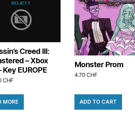
sin’s Creed III:
stered – Xbox
Monster Prom
– Key EUROPE
4.70
CHF
10
CHF
D MORE
ADD TO CART