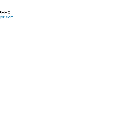
Grand
Strategy
TRMMO
MMO
orisiert
quantity