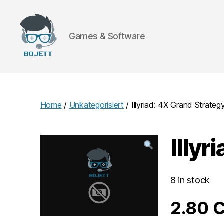
Games & Software
Bojett
Games
Home
/
Unkategorisiert
/ Illyriad: 4X Grand Strat
Illy
8 in stock
2.80