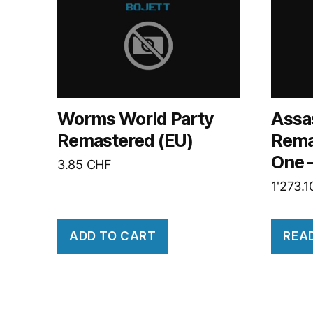
Worms World Party
Assas
Remastered (EU)
Rema
One 
3.85
CHF
1'273.
ADD TO CART
REA