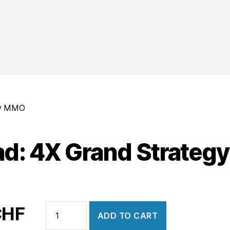
egy MMO
riad: 4X Grand Strate
Illyriad:
CHF
ADD TO CART
4X