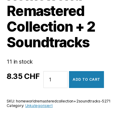
Remastered
Collection + 2
Soundtracks
11 in stock
Homeworld
8.35
CHF
ADD TO CART
Remastered
Collection
+
SKU:
homeworldremasteredcollection+2soundtracks-5271
2
Category:
Unkategorisiert
Soundtracks
quantity