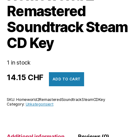
Remastered
Soundtrack Steam
CD Key
1 in stock
14.15
CHF
ADD TO CART
SKU:
Homeworld2RemasteredSoundtrackSteamCDKey
Category:
Unkategorisiert
Additional information
Reviews (0)