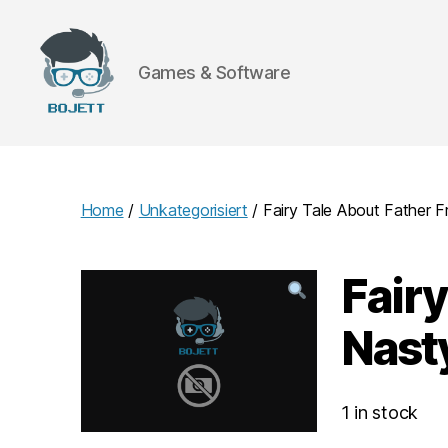
Games & Software
Bojett
Games
Home
/
Unkategorisiert
/ Fairy Tale About Father 
Fairy
Nast
1 in stock