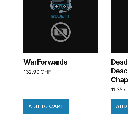
WarForwards
Dead 
Desc
132.90
CHF
Chap
11.35
C
ADD TO CART
ADD