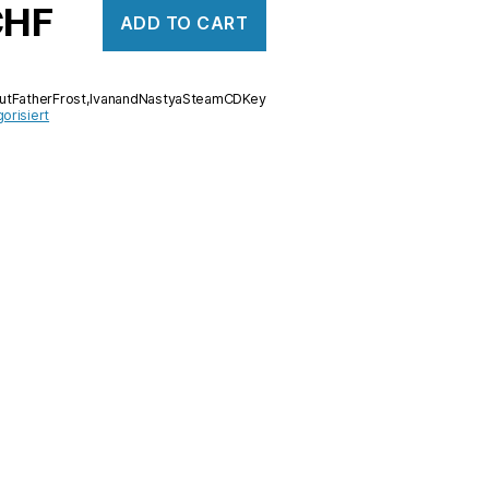
CHF
ADD TO CART
outFatherFrost,IvanandNastyaSteamCDKey
orisiert