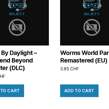
By Daylight –
Worms World Par
end Beyond
Remastered (EU)
ter (DLC)
3.85
CHF
HF
 TO CART
ADD TO CART