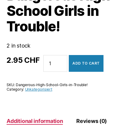
School Girls in
Trouble!
2 in stock
Dangerous
2.95
CHF
ADD TO CART
High
School
Girls
SKU:
Dangerous-High-School-Girls-in-Trouble!
in
Category:
Unkategorisiert
Trouble!
quantity
Additional information
Reviews (0)