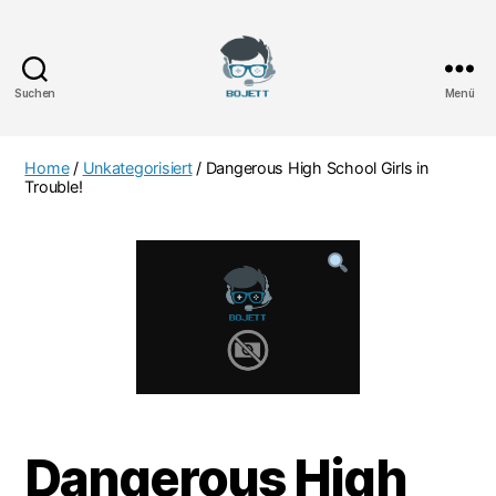
Suchen
Menü
Bojett
Games
Home
/
Unkategorisiert
/ Dangerous High School Girls in
Trouble!
Dangerous High