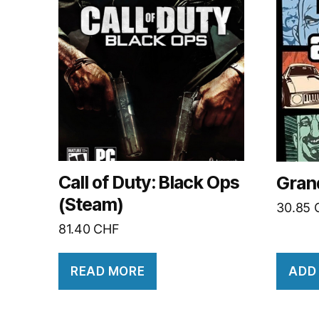
Call of Duty: Black Ops
Gran
(Steam)
30.85
81.40
CHF
READ MORE
ADD