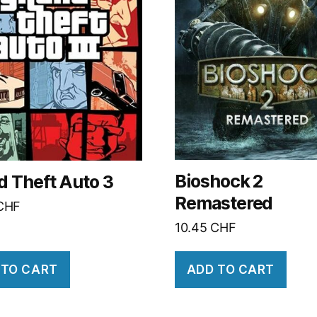
Bioshock 2
d Theft Auto 3
Remastered
CHF
10.45
CHF
 TO CART
ADD TO CART