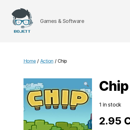
Games & Software
Bojett
Games
Home
/
Action
/ Chip
Chip
1 in stock
2.95