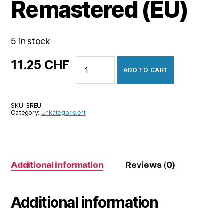
Remastered (EU)
5 in stock
Bioshock
11.25
CHF
ADD TO CART
Remastered
(EU)
quantity
SKU:
BREU
Category:
Unkategorisiert
Additional information
Reviews (0)
Additional information