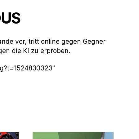
DUS
de vor, tritt online gegen Gegner
gen die KI zu erproben.
ng?t=1524830323"