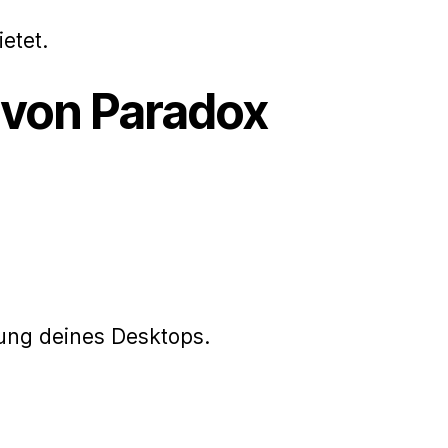
etet.
 von Paradox
ng deines Desktops.