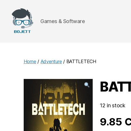
Games & Software
Bojett
Games
Home
/
Adventure
/ BATTLETECH
BAT
12 in stock
9.85