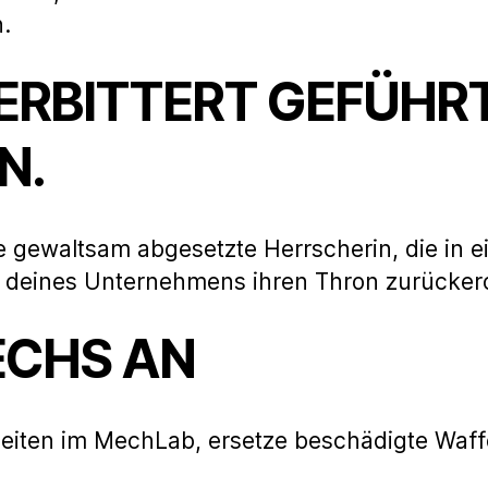
.
N ERBITTERT GEFÜHR
N.
 gewaltsam abgesetzte Herrscherin, die in ei
deines Unternehmens ihren Thron zurückerob
ECHS AN
heiten im MechLab, ersetze beschädigte Waf