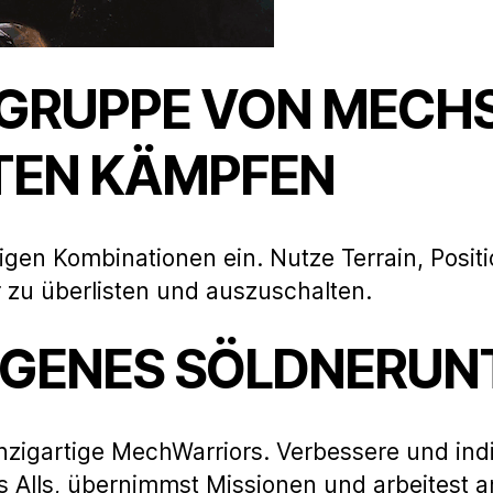
 GRUPPE VON MECHS
TEN KÄMPFEN
tigen Kombinationen ein. Nutze Terrain, Pos
 zu überlisten und auszuschalten.
EIGENES SÖLDNERU
nzigartige MechWarriors. Verbessere und indiv
s Alls, übernimmst Missionen und arbeitest a