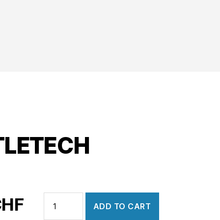
TLETECH
BATTLETECH
CHF
ADD TO CART
quantity