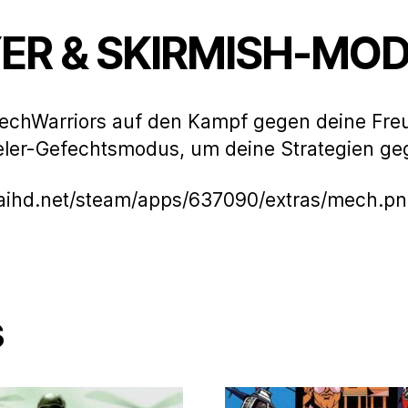
ER & SKIRMISH-MO
echWarriors auf den Kampf gegen deine Freun
pieler-Gefechtsmodus, um deine Strategien ge
maihd.net/steam/apps/637090/extras/mech.p
s