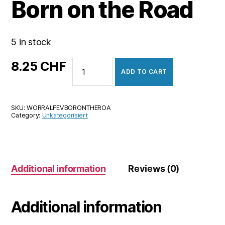
Born on the Road
5 in stock
World
8.25
CHF
ADD TO CART
Rally
Fever:
Born
SKU:
WORRALFEVBORONTHEROA
on
Category:
Unkategorisiert
the
Road
quantity
Additional information
Reviews (0)
Additional information