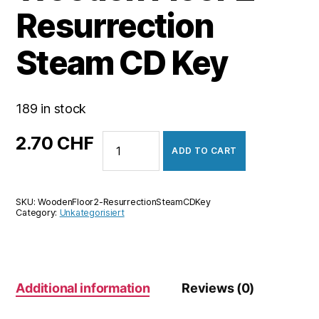
Resurrection
Steam CD Key
189 in stock
Wooden
2.70
CHF
ADD TO CART
Floor
2
-
SKU:
WoodenFloor2-ResurrectionSteamCDKey
Resurrection
Category:
Unkategorisiert
Steam
CD
Key
quantity
Additional information
Reviews (0)