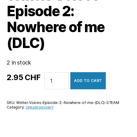
Episode 2:
Nowhere of me
(DLC)
2 in stock
Winter
2.95
CHF
ADD TO CART
Voices
Episode
2:
SKU:
Winter-Voices-Episode-2:-Nowhere-of-me-(DLC)-STEAM
Nowhere
Category:
Unkategorisiert
of
me
(DLC)
quantity