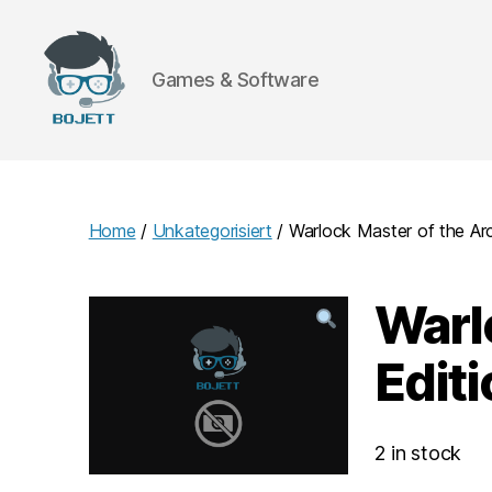
Games & Software
Bojett
Games
Home
/
Unkategorisiert
/ Warlock Master of the Ar
Warl
Editi
2 in stock