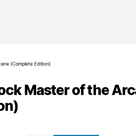
cane (Complete Edition)
ock Master of the Ar
on)