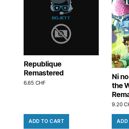
Republique
Remastered
Ni no
6.65
CHF
the 
Rema
9.20
C
ADD TO CART
ADD