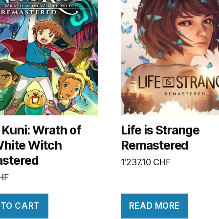
 Kuni: Wrath of
Life is Strange
White Witch
Remastered
stered
1'237.10
CHF
HF
 TO CART
READ MORE