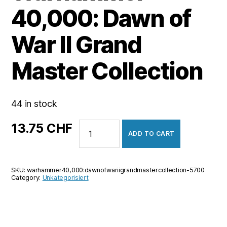
40,000: Dawn of
War II Grand
Master Collection
44 in stock
Warhammer
13.75
CHF
ADD TO CART
40,000:
Dawn
of
SKU:
warhammer40,000:dawnofwariigrandmastercollection-5700
War
Category:
Unkategorisiert
II
Grand
Master
Collection