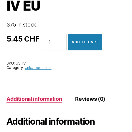
IV EU
375 in stock
Ultra
5.45
CHF
ADD TO CART
Street
Fighter
IV
SKU:
USFIV
EU
Category:
Unkategorisiert
quantity
Additional information
Reviews (0)
Additional information