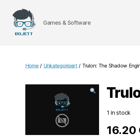
Games & Software
Bojett
Games
Home
/
Unkategorisiert
/ Trulon: The Shadow Engi
Trul
1 in stock
16.20