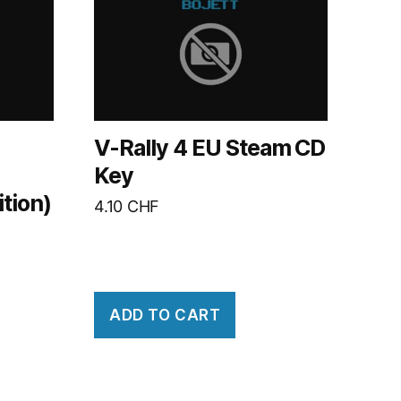
V-Rally 4 EU Steam CD
Key
tion)
4.10
CHF
ADD TO CART