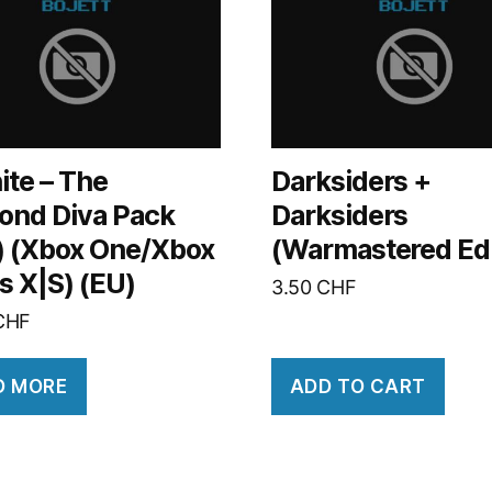
ite – The
Darksiders +
ond Diva Pack
Darksiders
) (Xbox One/Xbox
(Warmastered Edi
s X|S) (EU)
3.50
CHF
CHF
D MORE
ADD TO CART