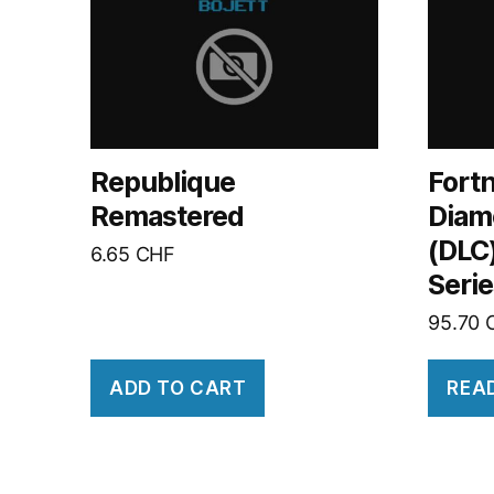
Republique
Fortn
Remastered
Diam
(DLC
6.65
CHF
Serie
95.70
ADD TO CART
REA