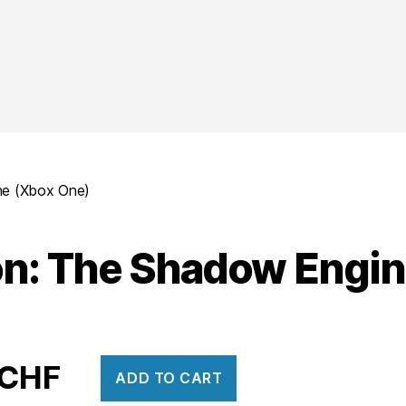
ne (Xbox One)
on: The Shadow Engin
CHF
ADD TO CART