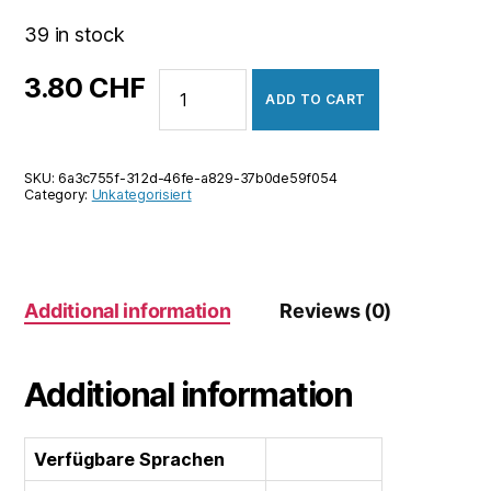
39 in stock
Train
3.80
CHF
ADD TO CART
Valley
2
quantity
SKU:
6a3c755f-312d-46fe-a829-37b0de59f054
Category:
Unkategorisiert
Additional information
Reviews (0)
Additional information
Verfügbare Sprachen